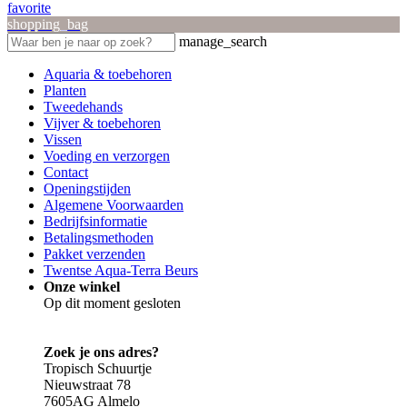
favorite
shopping_bag
manage_search
Aquaria & toebehoren
Planten
Tweedehands
Vijver & toebehoren
Vissen
Voeding en verzorgen
Contact
Openingstijden
Algemene Voorwaarden
Bedrijfsinformatie
Betalingsmethoden
Pakket verzenden
Twentse Aqua-Terra Beurs
Onze winkel
Op dit moment gesloten
Zoek je ons adres?
Tropisch Schuurtje
Nieuwstraat 78
7605AG Almelo