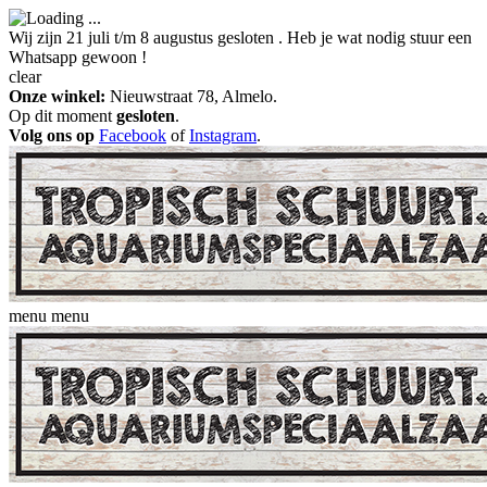
Wij zijn 21 juli t/m 8 augustus gesloten . Heb je wat nodig stuur een
Whatsapp gewoon !
clear
Onze winkel:
Nieuwstraat 78, Almelo.
Op dit moment
gesloten
.
Volg ons op
Facebook
of
Instagram
.
menu
menu