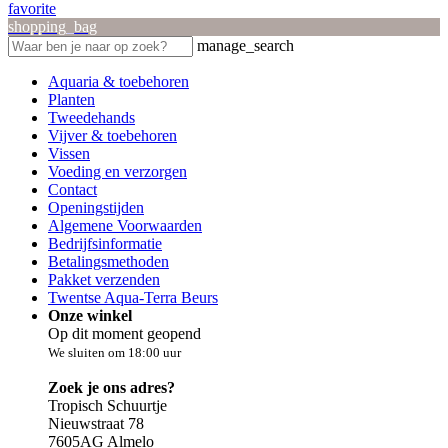
favorite
shopping_bag
manage_search
Aquaria & toebehoren
Planten
Tweedehands
Vijver & toebehoren
Vissen
Voeding en verzorgen
Contact
Openingstijden
Algemene Voorwaarden
Bedrijfsinformatie
Betalingsmethoden
Pakket verzenden
Twentse Aqua-Terra Beurs
Onze winkel
Op dit moment geopend
We sluiten om 18:00 uur
Zoek je ons adres?
Tropisch Schuurtje
Nieuwstraat 78
7605AG Almelo