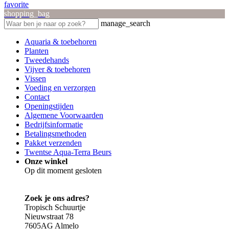
favorite
shopping_bag
manage_search
Aquaria & toebehoren
Planten
Tweedehands
Vijver & toebehoren
Vissen
Voeding en verzorgen
Contact
Openingstijden
Algemene Voorwaarden
Bedrijfsinformatie
Betalingsmethoden
Pakket verzenden
Twentse Aqua-Terra Beurs
Onze winkel
Op dit moment gesloten
Zoek je ons adres?
Tropisch Schuurtje
Nieuwstraat 78
7605AG Almelo