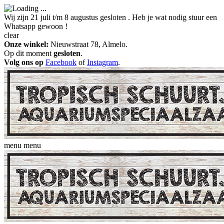
Wij zijn 21 juli t/m 8 augustus gesloten . Heb je wat nodig stuur een
Whatsapp gewoon !
clear
Onze winkel:
Nieuwstraat 78, Almelo.
Op dit moment
gesloten
.
Volg ons op
Facebook
of
Instagram
.
menu
menu