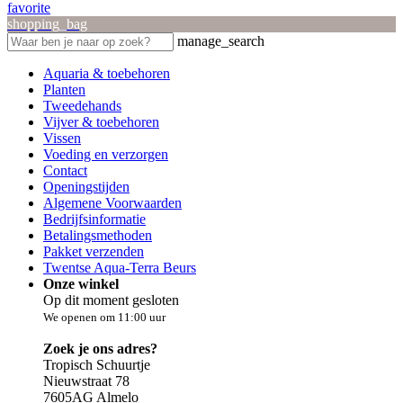
favorite
shopping_bag
manage_search
Aquaria & toebehoren
Planten
Tweedehands
Vijver & toebehoren
Vissen
Voeding en verzorgen
Contact
Openingstijden
Algemene Voorwaarden
Bedrijfsinformatie
Betalingsmethoden
Pakket verzenden
Twentse Aqua-Terra Beurs
Onze winkel
Op dit moment gesloten
We openen om 11:00 uur
Zoek je ons adres?
Tropisch Schuurtje
Nieuwstraat 78
7605AG Almelo