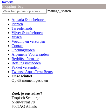
favorite
shopping_bag
manage_search
Aquaria & toebehoren
Planten
Tweedehands
Vijver & toebehoren
Vissen
Voeding en verzorgen
Contact
Openingstijden
Algemene Voorwaarden
Bedrijfsinformatie
Betalingsmethoden
Pakket verzenden
Twentse Aqua-Terra Beurs
Onze winkel
Op dit moment gesloten
Zoek je ons adres?
Tropisch Schuurtje
Nieuwstraat 78
7605AG Almelo