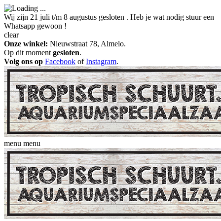
Wij zijn 21 juli t/m 8 augustus gesloten . Heb je wat nodig stuur een
Whatsapp gewoon !
clear
Onze winkel:
Nieuwstraat 78, Almelo.
Op dit moment
gesloten
.
Volg ons op
Facebook
of
Instagram
.
menu
menu