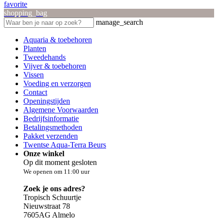
favorite
shopping_bag
manage_search
Aquaria & toebehoren
Planten
Tweedehands
Vijver & toebehoren
Vissen
Voeding en verzorgen
Contact
Openingstijden
Algemene Voorwaarden
Bedrijfsinformatie
Betalingsmethoden
Pakket verzenden
Twentse Aqua-Terra Beurs
Onze winkel
Op dit moment gesloten
We openen om 11:00 uur
Zoek je ons adres?
Tropisch Schuurtje
Nieuwstraat 78
7605AG Almelo