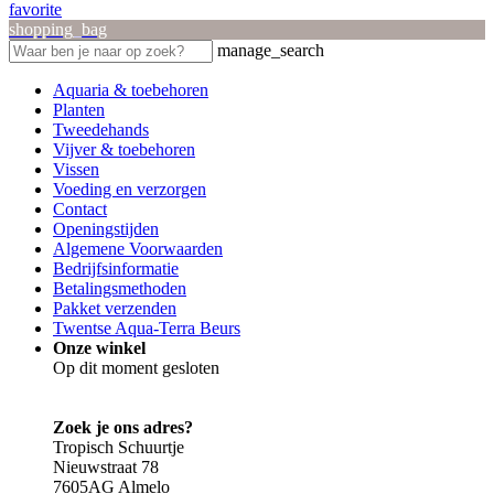
favorite
shopping_bag
manage_search
Aquaria & toebehoren
Planten
Tweedehands
Vijver & toebehoren
Vissen
Voeding en verzorgen
Contact
Openingstijden
Algemene Voorwaarden
Bedrijfsinformatie
Betalingsmethoden
Pakket verzenden
Twentse Aqua-Terra Beurs
Onze winkel
Op dit moment gesloten
Zoek je ons adres?
Tropisch Schuurtje
Nieuwstraat 78
7605AG Almelo