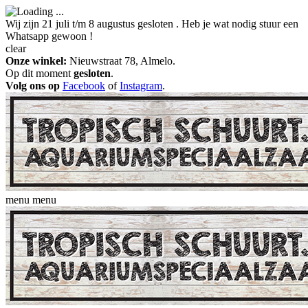
Wij zijn 21 juli t/m 8 augustus gesloten . Heb je wat nodig stuur een
Whatsapp gewoon !
clear
Onze winkel:
Nieuwstraat 78, Almelo.
Op dit moment
gesloten
.
Volg ons op
Facebook
of
Instagram
.
menu
menu