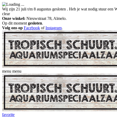
Wij zijn 21 juli t/m 8 augustus gesloten . Heb je wat nodig stuur ee
clear
Onze winkel:
Nieuwstraat 78, Almelo.
Op dit moment
gesloten
.
Volg ons op
Facebook
of
Instagram
.
menu
menu
favorite