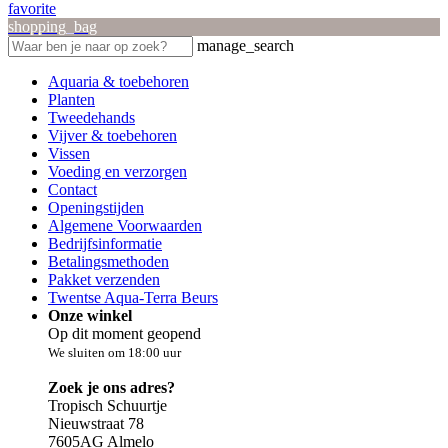
favorite
shopping_bag
manage_search
Aquaria & toebehoren
Planten
Tweedehands
Vijver & toebehoren
Vissen
Voeding en verzorgen
Contact
Openingstijden
Algemene Voorwaarden
Bedrijfsinformatie
Betalingsmethoden
Pakket verzenden
Twentse Aqua-Terra Beurs
Onze winkel
Op dit moment geopend
We sluiten om 18:00 uur
Zoek je ons adres?
Tropisch Schuurtje
Nieuwstraat 78
7605AG Almelo