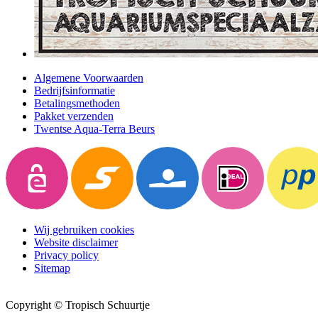
Algemene Voorwaarden
Bedrijfsinformatie
Betalingsmethoden
Pakket verzenden
Twentse Aqua-Terra Beurs
Wij gebruiken cookies
Website disclaimer
Privacy policy
Sitemap
Copyright © Tropisch Schuurtje