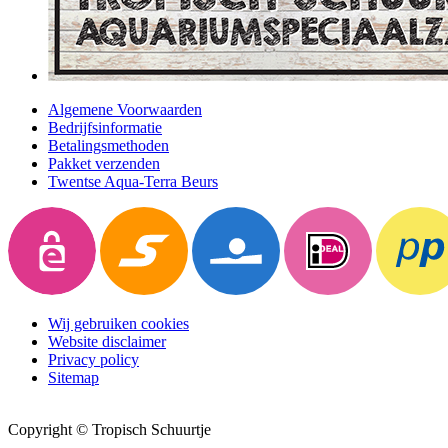
Algemene Voorwaarden
Bedrijfsinformatie
Betalingsmethoden
Pakket verzenden
Twentse Aqua-Terra Beurs
Wij gebruiken cookies
Website disclaimer
Privacy policy
Sitemap
Copyright © Tropisch Schuurtje