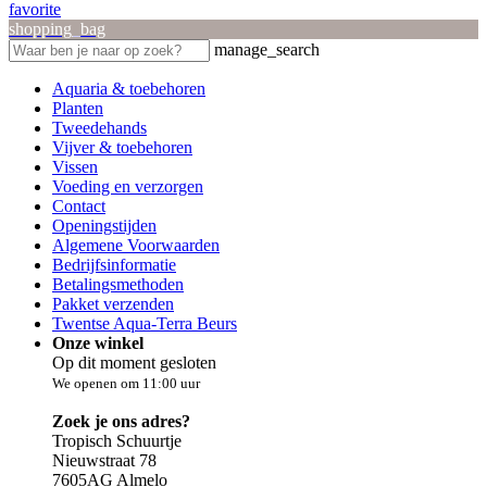
favorite
shopping_bag
manage_search
Aquaria & toebehoren
Planten
Tweedehands
Vijver & toebehoren
Vissen
Voeding en verzorgen
Contact
Openingstijden
Algemene Voorwaarden
Bedrijfsinformatie
Betalingsmethoden
Pakket verzenden
Twentse Aqua-Terra Beurs
Onze winkel
Op dit moment gesloten
We openen om 11:00 uur
Zoek je ons adres?
Tropisch Schuurtje
Nieuwstraat 78
7605AG Almelo