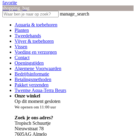
favorite
shopping_bag
manage_search
Aquaria & toebehoren
Planten
Tweedehands
Vijver & toebehoren
Vissen
Voeding en verzorgen
Contact
Openingstijden
Algemene Voorwaarden
Bedrijfsinformatie
Betalingsmethoden
Pakket verzenden
Twentse Aqua-Terra Beurs
Onze winkel
Op dit moment gesloten
We openen om 11:00 uur
Zoek je ons adres?
Tropisch Schuurtje
Nieuwstraat 78
7605AG Almelo