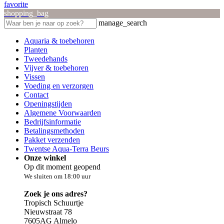
favorite
shopping_bag
manage_search
Aquaria & toebehoren
Planten
Tweedehands
Vijver & toebehoren
Vissen
Voeding en verzorgen
Contact
Openingstijden
Algemene Voorwaarden
Bedrijfsinformatie
Betalingsmethoden
Pakket verzenden
Twentse Aqua-Terra Beurs
Onze winkel
Op dit moment geopend
We sluiten om 18:00 uur
Zoek je ons adres?
Tropisch Schuurtje
Nieuwstraat 78
7605AG Almelo