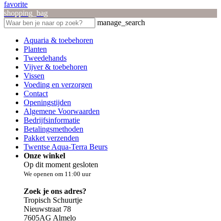
favorite
shopping_bag
manage_search
Aquaria & toebehoren
Planten
Tweedehands
Vijver & toebehoren
Vissen
Voeding en verzorgen
Contact
Openingstijden
Algemene Voorwaarden
Bedrijfsinformatie
Betalingsmethoden
Pakket verzenden
Twentse Aqua-Terra Beurs
Onze winkel
Op dit moment gesloten
We openen om 11:00 uur
Zoek je ons adres?
Tropisch Schuurtje
Nieuwstraat 78
7605AG Almelo