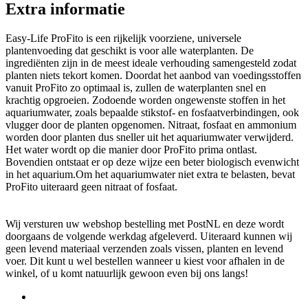
Extra informatie
Easy-Life ProFito is een rijkelijk voorziene, universele
plantenvoeding dat geschikt is voor alle waterplanten. De
ingrediënten zijn in de meest ideale verhouding samengesteld zodat
planten niets tekort komen. Doordat het aanbod van voedingsstoffen
vanuit ProFito zo optimaal is, zullen de waterplanten snel en
krachtig opgroeien. Zodoende worden ongewenste stoffen in het
aquariumwater, zoals bepaalde stikstof- en fosfaatverbindingen, ook
vlugger door de planten opgenomen. Nitraat, fosfaat en ammonium
worden door planten dus sneller uit het aquariumwater verwijderd.
Het water wordt op die manier door ProFito prima ontlast.
Bovendien ontstaat er op deze wijze een beter biologisch evenwicht
in het aquarium.Om het aquariumwater niet extra te belasten, bevat
ProFito uiteraard geen nitraat of fosfaat.
Wij versturen uw webshop bestelling met PostNL en deze wordt
doorgaans de volgende werkdag afgeleverd. Uiteraard kunnen wij
geen levend materiaal verzenden zoals vissen, planten en levend
voer. Dit kunt u wel bestellen wanneer u kiest voor afhalen in de
winkel, of u komt natuurlijk gewoon even bij ons langs!