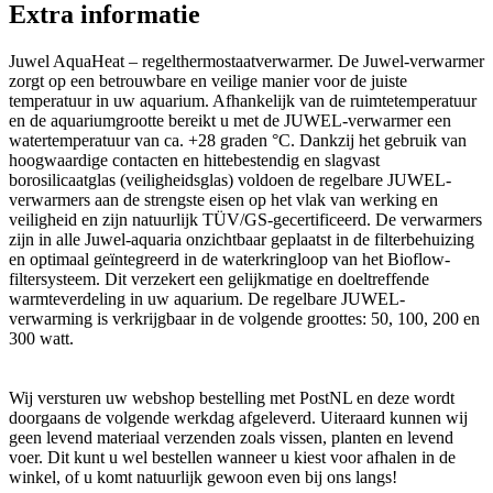
Extra informatie
Juwel AquaHeat – regelthermostaatverwarmer. De Juwel-verwarmer
zorgt op een betrouwbare en veilige manier voor de juiste
temperatuur in uw aquarium. Afhankelijk van de ruimtetemperatuur
en de aquariumgrootte bereikt u met de JUWEL-verwarmer een
watertemperatuur van ca. +28 graden °C. Dankzij het gebruik van
hoogwaardige contacten en hittebestendig en slagvast
borosilicaatglas (veiligheidsglas) voldoen de regelbare JUWEL-
verwarmers aan de strengste eisen op het vlak van werking en
veiligheid en zijn natuurlijk TÜV/GS-gecertificeerd. De verwarmers
zijn in alle Juwel-aquaria onzichtbaar geplaatst in de filterbehuizing
en optimaal geïntegreerd in de waterkringloop van het Bioflow-
filtersysteem. Dit verzekert een gelijkmatige en doeltreffende
warmteverdeling in uw aquarium. De regelbare JUWEL-
verwarming is verkrijgbaar in de volgende groottes: 50, 100, 200 en
300 watt.
Wij versturen uw webshop bestelling met PostNL en deze wordt
doorgaans de volgende werkdag afgeleverd. Uiteraard kunnen wij
geen levend materiaal verzenden zoals vissen, planten en levend
voer. Dit kunt u wel bestellen wanneer u kiest voor afhalen in de
winkel, of u komt natuurlijk gewoon even bij ons langs!