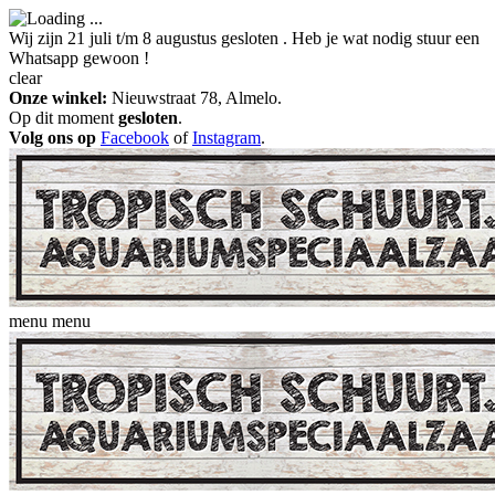
Wij zijn 21 juli t/m 8 augustus gesloten . Heb je wat nodig stuur een
Whatsapp gewoon !
clear
Onze winkel:
Nieuwstraat 78, Almelo.
Op dit moment
gesloten
.
Volg ons op
Facebook
of
Instagram
.
menu
menu