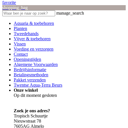
favorite
shopping_bag
manage_search
Aquaria & toebehoren
Planten
Tweedehands
Vijver & toebehoren
Vissen
Voeding en verzorgen
Contact
Openingstijden
Algemene Voorwaarden
Bedrijfsinformatie
Betalingsmethoden
Pakket verzenden
Twentse Aqua-Terra Beurs
Onze winkel
Op dit moment gesloten
Zoek je ons adres?
Tropisch Schuurtje
Nieuwstraat 78
7605AG Almelo