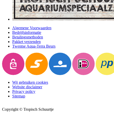
Algemene Voorwaarden
Bedrijfsinformatie
Betalingsmethoden
Pakket verzenden
Twentse Aqua-Terra Beurs
Wij gebruiken cookies
Website disclaimer
Privacy policy
Sitemap
Copyright © Tropisch Schuurtje