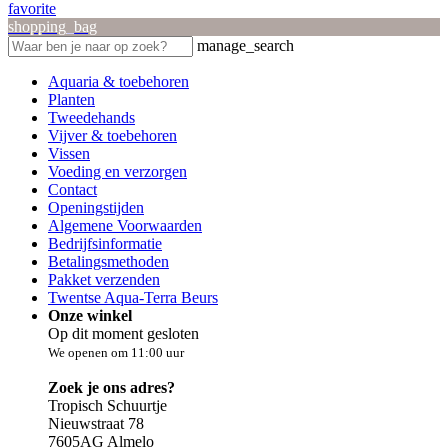
favorite
shopping_bag
manage_search
Aquaria & toebehoren
Planten
Tweedehands
Vijver & toebehoren
Vissen
Voeding en verzorgen
Contact
Openingstijden
Algemene Voorwaarden
Bedrijfsinformatie
Betalingsmethoden
Pakket verzenden
Twentse Aqua-Terra Beurs
Onze winkel
Op dit moment gesloten
We openen om 11:00 uur
Zoek je ons adres?
Tropisch Schuurtje
Nieuwstraat 78
7605AG Almelo