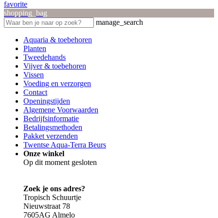
favorite
shopping_bag
manage_search
Aquaria & toebehoren
Planten
Tweedehands
Vijver & toebehoren
Vissen
Voeding en verzorgen
Contact
Openingstijden
Algemene Voorwaarden
Bedrijfsinformatie
Betalingsmethoden
Pakket verzenden
Twentse Aqua-Terra Beurs
Onze winkel
Op dit moment gesloten
Zoek je ons adres?
Tropisch Schuurtje
Nieuwstraat 78
7605AG Almelo