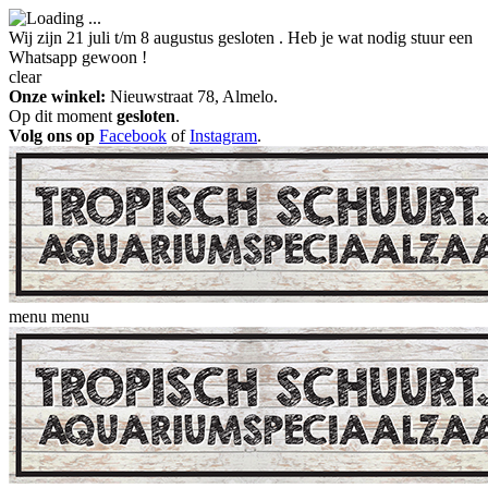
Wij zijn 21 juli t/m 8 augustus gesloten . Heb je wat nodig stuur een
Whatsapp gewoon !
clear
Onze winkel:
Nieuwstraat 78, Almelo.
Op dit moment
gesloten
.
Volg ons op
Facebook
of
Instagram
.
menu
menu