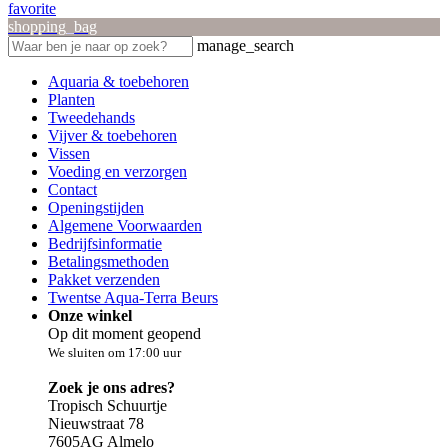
favorite
shopping_bag
manage_search
Aquaria & toebehoren
Planten
Tweedehands
Vijver & toebehoren
Vissen
Voeding en verzorgen
Contact
Openingstijden
Algemene Voorwaarden
Bedrijfsinformatie
Betalingsmethoden
Pakket verzenden
Twentse Aqua-Terra Beurs
Onze winkel
Op dit moment geopend
We sluiten om 17:00 uur
Zoek je ons adres?
Tropisch Schuurtje
Nieuwstraat 78
7605AG Almelo