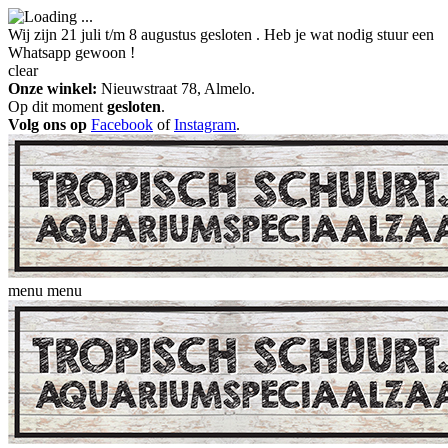
Wij zijn 21 juli t/m 8 augustus gesloten . Heb je wat nodig stuur een
Whatsapp gewoon !
clear
Onze winkel:
Nieuwstraat 78, Almelo.
Op dit moment
gesloten
.
Volg ons op
Facebook
of
Instagram
.
menu
menu