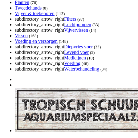
Planten
(76)
Tweedehands
(0)
Vijver & toebehoren
(113)
subdirectory_arrow_right
Filters
(97)
subdirectory_arrow_right
Luchtpompen
(33)
subdirectory_arrow_right
Vijvervissen
(14)
Vissen
(168)
Voeding en verzorgen
(149)
subdirectory_arrow_right
Diepvries voer
(25)
subdirectory_arrow_right
Levend voer
(5)
subdirectory_arrow_right
Medicijnen
(10)
subdirectory_arrow_right
Voeding
(46)
subdirectory_arrow_right
Waterbehandeling
(34)