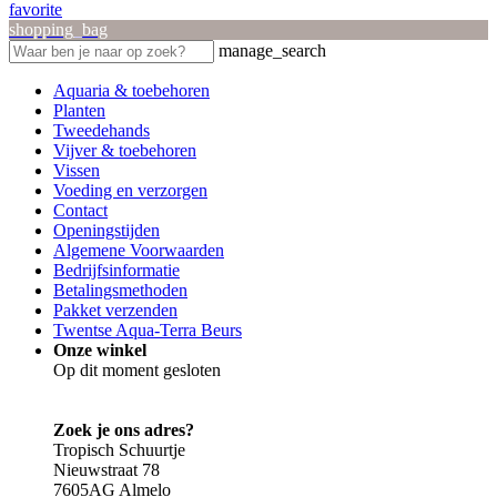
favorite
shopping_bag
manage_search
Aquaria & toebehoren
Planten
Tweedehands
Vijver & toebehoren
Vissen
Voeding en verzorgen
Contact
Openingstijden
Algemene Voorwaarden
Bedrijfsinformatie
Betalingsmethoden
Pakket verzenden
Twentse Aqua-Terra Beurs
Onze winkel
Op dit moment gesloten
Zoek je ons adres?
Tropisch Schuurtje
Nieuwstraat 78
7605AG Almelo