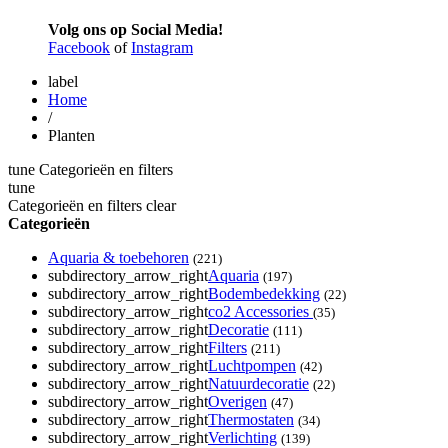
Volg ons op Social Media!
Facebook
of
Instagram
label
Home
/
Planten
tune
Categorieën en filters
tune
Categorieën en filters
clear
Categorieën
Aquaria & toebehoren
(221)
subdirectory_arrow_right
Aquaria
(197)
subdirectory_arrow_right
Bodembedekking
(22)
subdirectory_arrow_right
co2 Accessories
(35)
subdirectory_arrow_right
Decoratie
(111)
subdirectory_arrow_right
Filters
(211)
subdirectory_arrow_right
Luchtpompen
(42)
subdirectory_arrow_right
Natuurdecoratie
(22)
subdirectory_arrow_right
Overigen
(47)
subdirectory_arrow_right
Thermostaten
(34)
subdirectory_arrow_right
Verlichting
(139)